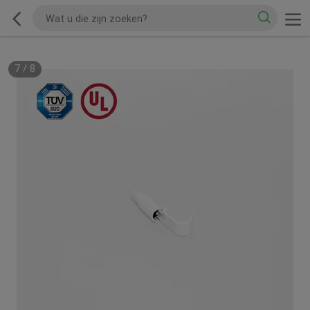
7
/
8