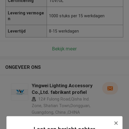
Certificering
TUV/UL
Levering vermoge
1000 stuks per 15 werkdagen
n
Levertijd
8-15 werkdagen
Bekijk meer
ONGEVEER ONS
Yingwei Lighting Accessory
Co.,Ltd. fabrikant profiel
12# Fulong Road,Qisha Ind.
Zone, Shatian Town,Dongguan,
Guangdong, China ,CHINA
5.0
Geverifieerde Leverancier