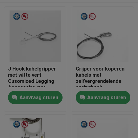
J Hook kabelgripper
Grijper voor koperen
met witte verf
kabels met
Cusomized Legging
zelfvergrendelende
Accessoire met
springhoek
Safety Cap
Huis
Aanvraag sturen
Aanvraag sturen
Producten
Videos