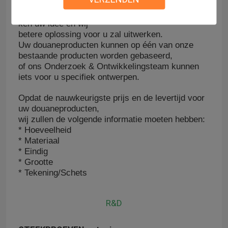
Verzend ons uw eigen tekening/ontwerp, of enkel
ken uw idee en wij
betere oplossing voor u zal uitwerken.
Uw douaneproducten kunnen op één van onze
bestaande producten worden gebaseerd,
of ons Onderzoek & Ontwikkelingsteam kunnen
iets voor u specifiek ontwerpen.
Opdat de nauwkeurigste prijs en de levertijd voor
uw douaneproducten,
wij zullen de volgende informatie moeten hebben:
* Hoeveelheid
* Materiaal
* Eindig
* Grootte
* Tekening/Schets
R&D