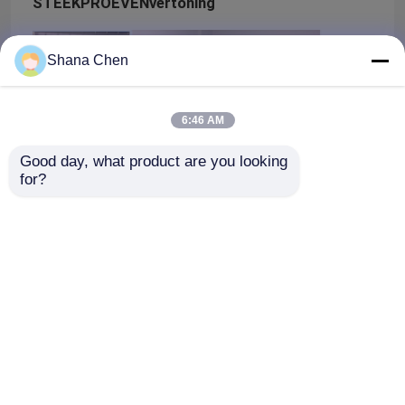
STEEKPROEVENvertoning
Shana Chen
6:46 AM
Good day, what product are you looking 
for?
Huis
Producten
Thuis
Ongeveer ons
Contacteer ons
Desktop Site
Sitemap
Privacy Policy
Videos