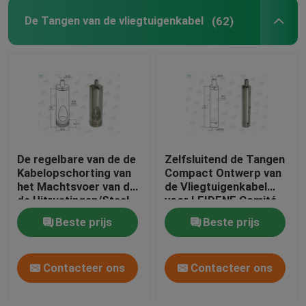
De Tangen van de vliegtuigenkabel
(62)
De regelbare van de de
Zelfsluitend de Tangen
Kabelopschorting van
Compact Ontwerp van
het Machtsvoer van de
de Vliegtuigenkabel
de Uitrustingen/Staal
voor LEIDENE Comité
Draad Hangende
Hangende Uitrustingen
Beste prijs
Beste prijs
Systemen
Contacteer ons
Contacteer ons