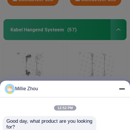
Kabel Hangend Systeem
(57)
Flexibel pas het
Onverwacht de Foto
Millie Zhou
Beeldschermsysteem
Hangend Systeem Ø
van de Draadkabel/het
van het Haakbeëindigen
Hangende Systeem van
2,0 Mm-de Traceurs
12:52 PM
het Galerijbeeld aan
van de Staaldraad met
Beste prijs
Beste prijs
Haakhanger
Good day, what product are you looking 
for?