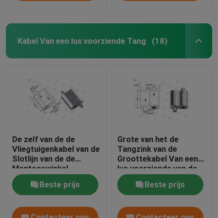
Kabel Van een lus voorziende Tang
(18)
De zelf van de de
Grote van het de
Vliegtuigenkabel van de
Tangzink van de
Slotlijn van de de
Groottekabel Van een
Montagewinkel
lus voorziende van de
Regelbare Inrichtingen
de Legerings Materiële
Beste prijs
Beste prijs
van het
Kabel de Lijnapparaten
Venstervertoningen
Contacteer ons
Contacteer ons