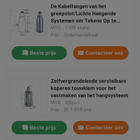
De Kabeltangen van het
greepslot/Lichte Hangende
Systemen om Tekens Op te
schorten
MOQ：1.000 stuks
Prijs：Onderhandelbaar
Beste prijs
Contacteer ons
Zelfvergrendelende verstelbare
koperen touwklem voor het
vastmaken van het hangsysteem
MOQ：500pcs
Prijs：$0.7-$0.9/pcs
Beste prijs
Contacteer ons