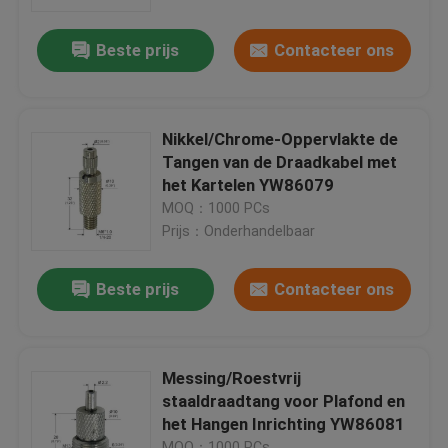
Beste prijs
Contacteer ons
Ongeveer ons
Fabrieksreis
Nikkel/Chrome-Oppervlakte de
Tangen van de Draadkabel met
Kwaliteitscontrole
het Kartelen YW86079
MOQ：1000 PCs
Prijs：Onderhandelbaar
Contacteer ons
Beste prijs
Contacteer ons
Verzoek om een Citaat
De Tangen van de vliegtuigenkabel
Messing/Roestvrij
staaldraadtang voor Plafond en
het Hangen Inrichting YW86081
Regelbare Kabeltangen
MOQ：1000 PCs