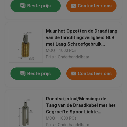
Beste prijs
Contacteer ons
Muur het Opzetten de Draadtang
van de Inrichtingsveiligheid GLB
met Lang Schroefgebruik
YW86080
MOQ：1000 PCs
Prijs：Onderhandelbaar
Beste prijs
Contacteer ons
Huis
Roestvrij staal/Messings de
Tang van de Draadkabel met het
Producten
Gegroefte Spoor Lichte
Gebruiken YW86083
MOQ：1000 PCs
Videos
Prijs：Onderhandelbaar