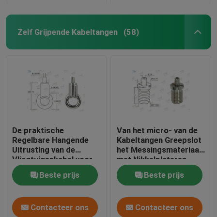
Zelf Grijpende Kabeltangen
(58)
De praktische
Van het micro- van de
Regelbare Hangende
Kabeltangen Greepslot
Uitrusting van de
het Messingsmateriaal
Vliegtuigenkabel voor
met Nikkelplateren
Architecturale
Beste prijs
Beste prijs
Verlichting
Contacteer ons
Contacteer ons