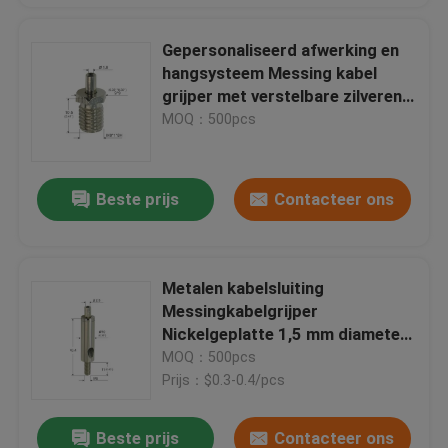
Gepersonaliseerd afwerking en
hangsysteem Messing kabel
grijper met verstelbare zilveren
kleur
MOQ：500pcs
Beste prijs
Contacteer ons
Metalen kabelsluiting
Messingkabelgrijper
Nickelgeplatte 1,5 mm diameter
draad touw voor hangsysteem
MOQ：500pcs
Prijs：$0.3-0.4/pcs
Beste prijs
Contacteer ons