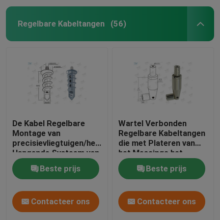
Regelbare Kabeltangen
(56)
De Kabel Regelbare
Wartel Verbonden
Montage van
Regelbare Kabeltangen
precisievliegtuigen/het
die met Plateren van
Hangende Systeem van
het Messings het
de Draadkabel
Materiële Nikkel
Beste prijs
Beste prijs
worden gemaakt
Contacteer ons
Contacteer ons