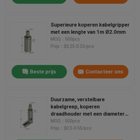
Superieure koperen kabelgripper
met een lengte van 1m Ø2.0mm
MOQ：500pcs
Prijs：$0.25-0.33/pcs
Beste prijs
Contacteer ons
Duurzame, verstelbare
kabelgreep, koperen
draadhouder met een diameter
van 1,5 mm
MOQ：500pcs
Prijs：$0.5-0.55/pcs