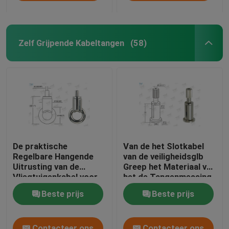
Zelf Grijpende Kabeltangen
(58)
De praktische
Van de het Slotkabel
Regelbare Hangende
van de veiligheidsglb
Uitrusting van de
Greep het Materiaal van
Vliegtuigenkabel voor
het de Tangenmessing
Architecturale
Regelbaar voor
Beste prijs
Beste prijs
Verlichting
Opschorting
Contacteer ons
Contacteer ons