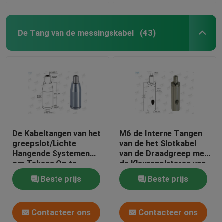
De Tang van de messingskabel
(43)
De Kabeltangen van het
M6 de Interne Tangen
greepslot/Lichte
van de het Slotkabel
Hangende Systemen
van de Draadgreep met
om Tekens Op te
de Kleurenplateren van
schorten
Nikkelchrome
Beste prijs
Beste prijs
Contacteer ons
Contacteer ons