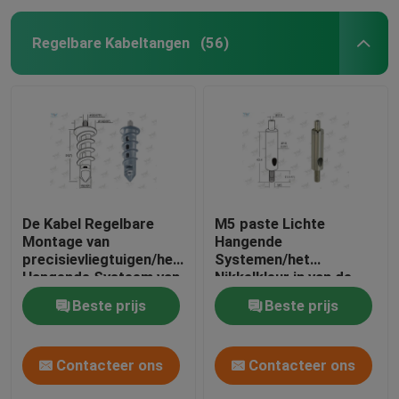
Regelbare Kabeltangen
(56)
De Kabel Regelbare
M5 paste Lichte
Montage van
Hangende
precisievliegtuigen/het
Systemen/het
Hangende Systeem van
Nikkelkleur in van de
de Draadkabel
Opschortings Lichte
Beste prijs
Beste prijs
Inrichting
Contacteer ons
Contacteer ons