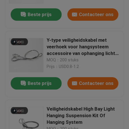
Beste prijs
Contacteer ons
Ongeveer ons
Fabrieksreis
Y-type veiligheidskabel met
veerhoek voor hangsysteem
Kwaliteitscontrole
accessoire van ophanging licht
veilig lading 10 kg verkoop
MOQ：200 stuks
eenheid enkel item
Prijs：USD0.8-1.2
Contacteer ons
Beste prijs
Contacteer ons
Verzoek om een Citaat
De Tangen van de vliegtuigenkabel
Veiligheidskabel High Bay Light
Hanging Suspension Kit Of
Hanging System
Regelbare Kabeltangen
MOQ：200 stuks