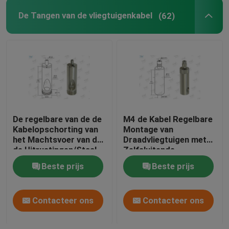
De Tangen van de vliegtuigenkabel
(62)
De regelbare van de de
M4 de Kabel Regelbare
Kabelopschorting van
Montage van
het Machtsvoer van de
Draadvliegtuigen met
de Uitrustingen/Staal
Zelfsluitende
Draad Hangende
Veiligheidskappen
Beste prijs
Beste prijs
Systemen
Contacteer ons
Contacteer ons