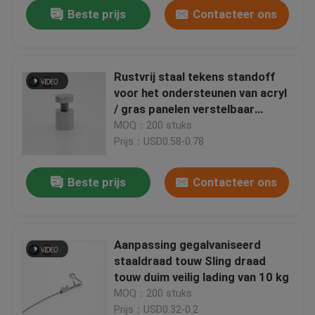
Beste prijs
Contacteer ons
Rustvrij staal tekens standoff
voor het ondersteunen van acryl
/ gras panelen verstelbaar
Duurzaam
MOQ：200 stuks
Prijs：USD0.58-0.78
Beste prijs
Contacteer ons
Huis
Aanpassing gegalvaniseerd
staaldraad touw Sling draad
Producten
touw duim veilig lading van 10 kg
MOQ：200 stuks
Videos
Prijs：USD0.32-0.2