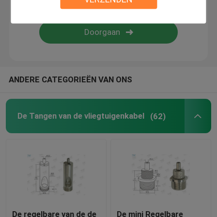
de uitrusting van de draadopschorting
de uitrustingen van de kabelopschorting
ANDERE CATEGORIEËN VAN ONS
De Componenten van de kabelvertoning
Het Hangende Systeem van de plafondkabel
De Tangen van de vliegtuigenkabel
(62)
de slinger van de draadkabel
De Verbinding van de lampwartel
De regelbare van de de
De mini Regelbare