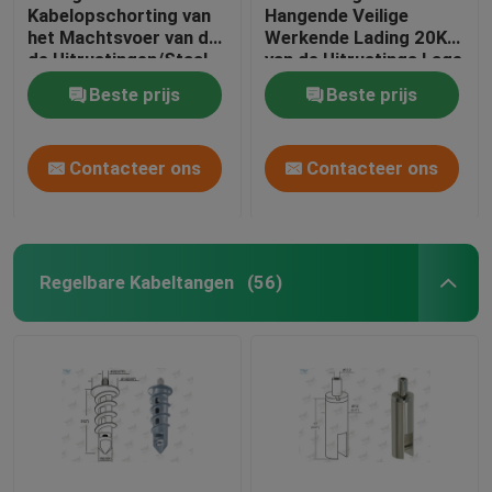
Kabelopschorting van
Hangende Veilige
het Machtsvoer van de
Werkende Lading 20KG
de Uitrustingen/Staal
van de Uitrustings Lage
Draad Hangende
Kosten van de
Beste prijs
Beste prijs
Systemen
Vliegtuigenkabel
Contacteer ons
Contacteer ons
Regelbare Kabeltangen
(56)