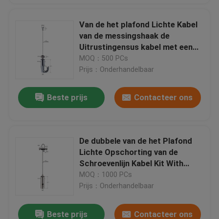
Van de het plafond Lichte Kabel
van de messingshaak de
Uitrustingensus kabel met een
kurk 6*8mm YW86486
MOQ：500 PCs
Prijs：Onderhandelbaar
Beste prijs
Contacteer ons
De dubbele van de het Plafond
Lichte Opschorting van de
Schroevenlijn Kabel Kit With
10*32mm Tang YW86485
MOQ：1000 PCs
Prijs：Onderhandelbaar
Beste prijs
Contacteer ons