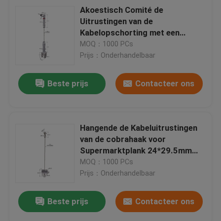
Akoestisch Comité de
Uitrustingen van de
Kabelopschorting met een
15*14mm grootteklem YW86484
MOQ：1000 PCs
Prijs：Onderhandelbaar
Beste prijs
Contacteer ons
Hangende de Kabeluitrustingen
van de cobrahaak voor
Supermarktplank 24*29.5mm
YW86487
MOQ：1000 PCs
Prijs：Onderhandelbaar
Beste prijs
Contacteer ons