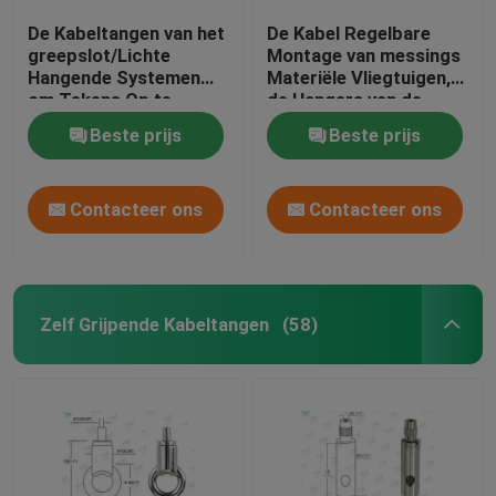
De Kabeltangen van het
De Kabel Regelbare
greepslot/Lichte
Montage van messings
Hangende Systemen
Materiële Vliegtuigen,
om Tekens Op te
de Hangers van de
schorten
Plafondkabel
Beste prijs
Beste prijs
Contacteer ons
Contacteer ons
Zelf Grijpende Kabeltangen
(58)