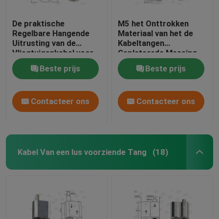
De praktische
M5 het Onttrokken
Regelbare Hangende
Materiaal van het de
Uitrusting van de
Kabeltangen
Vliegtuigenkabel voor
Geplateerde Messing
Architecturale
van het Greepslot met
Beste prijs
Beste prijs
Verlichting
Veiligheid GLB
Contacteer ons
Contacteer ons
Kabel Van een lus voorziende Tang
(18)