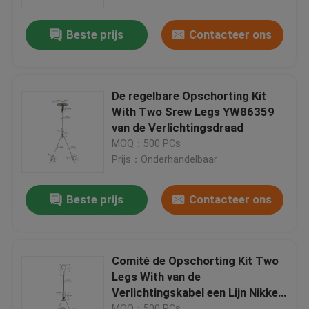
Beste prijs
Contacteer ons
Ongeveer ons
Fabrieksreis
De regelbare Opschorting Kit
With Two Srew Legs YW86359
Kwaliteitscontrole
van de Verlichtingsdraad
MOQ：500 PCs
Prijs：Onderhandelbaar
Contacteer ons
Beste prijs
Contacteer ons
Verzoek om een Citaat
De Tangen van de vliegtuigenkabel
Comité de Opschorting Kit Two
Legs With van de
Verlichtingskabel een Lijn Nikkel
Regelbare Kabeltangen
Opgedoken YW86358
MOQ：500 PCs