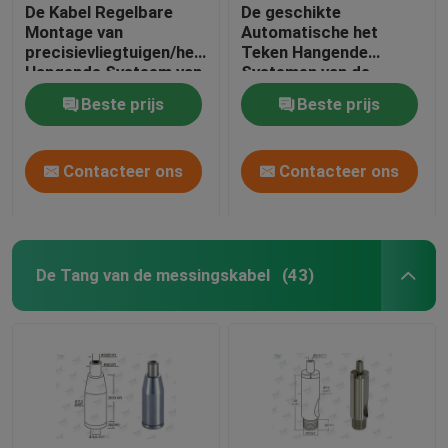
De Kabel Regelbare
De geschikte
Montage van
Automatische het
precisievliegtuigen/het
Teken Hangende
Hangende Systeem van
Systemen van de
de Draadkabel
Slotkabel passen
Beste prijs
Beste prijs
gemakkelijk Hoogte
aan
Contacteer ons
Contacteer ons
De Tang van de messingskabel
(43)