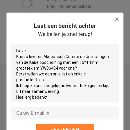
Prijs：Onderhandelbaar
De Tang van de messingskabel
Beste prijs
Contacteer ons
Laat een bericht achter
Zelf Grijpende Kabeltangen
We bellen je snel terug!
Bekijk meer
Kabel Van een lus voorziende Tang
Kabel Hangend Systeem
Laat een bericht achter
We bellen je snel terug!
Kunst Hangende Systemen
Lichte Hangende Uitrusting
LEIDENE Comité Opschortingsuitrusting
VERZENDEN