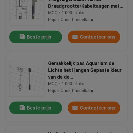
Draadgrootte/Kabeltangen met
Gemakkelijke Haak installeren
MOQ：1.000 stuks
Prijs：Onderhandelbaar
Beste prijs
Contacteer ons
Gemakkelijk pas Aquarium de
Lichte het Hangen Gepaste kleur
van de de
Opschortingsuitrusting van de
MOQ：1.000 stuks
Uitrustings/Staal Draad aan
Prijs：Onderhandelbaar
Beste prijs
Contacteer ons