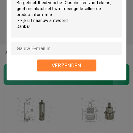
De Tang van de messingskabel
Zelf Grijpende Kabeltangen
ANDERE CATEGORIEËN VAN ONS
Kabel Van een lus voorziende Tang
VERZENDEN
Kabel Hangend Systeem
De Tangen van de vliegtuigenkabel
(62)
Kunst Hangende Systemen
Lichte Hangende Uitrusting
LEIDENE Comité Opschortingsuitrusting