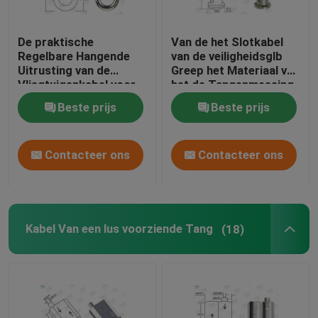
De praktische
Van de het Slotkabel
Regelbare Hangende
van de veiligheidsglb
Uitrusting van de
Greep het Materiaal van
Vliegtuigenkabel voor
het de Tangenmessing
Architecturale
Regelbaar voor
Beste prijs
Beste prijs
Verlichting
Opschorting
Contacteer ons
Contacteer ons
Kabel Van een lus voorziende Tang
(18)