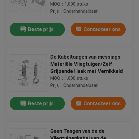
voor het Opschorten van Tekens
MOQ：1.000 stuks
Prijs：Onderhandelbaar
Beste prijs
Contacteer ons
De Kabeltangen van messings
Materiële Vliegtuigen/Zelf
Grijpende Haak met Vernikkeld
MOQ：1.000 stuks
Prijs：Onderhandelbaar
Beste prijs
Contacteer ons
Geen Tangen van de de
Vliegtuigenkabel van de