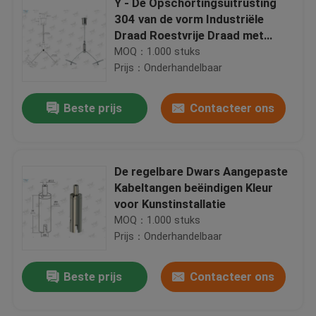
Y - De Opschortingsuitrusting
304 van de vorm Industriële
Draad Roestvrije Draad met
Knevelsbeëindigen
MOQ：1.000 stuks
Prijs：Onderhandelbaar
Beste prijs
Contacteer ons
De regelbare Dwars Aangepaste
Kabeltangen beëindigen Kleur
voor Kunstinstallatie
MOQ：1.000 stuks
Prijs：Onderhandelbaar
Beste prijs
Contacteer ons