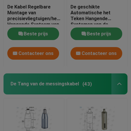
De Kabel Regelbare
De geschikte
Montage van
Automatische het
precisievliegtuigen/het
Teken Hangende
Hangende Systeem van
Systemen van de
de Draadkabel
Slotkabel passen
Beste prijs
Beste prijs
gemakkelijk Hoogte
aan
Contacteer ons
Contacteer ons
De Tang van de messingskabel
(43)