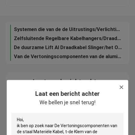
De betaalbare van het het Plafond Hangende Systeem Φ2.0 mm van de Nikkelkleur Diameter van het de Kabelgat
Plafondbeeldschermsystemen/de Opgeschorte van het het Systeemnikkel van de Kabelverlichting Basis van de het Plafondgehechtheid
Ongeveer ons
Regelbare de Draadlengte van de duurzame LEIDENE Comité Opschortingsuitrusting voor het Hangen van Systeem
Systemen die van de de Uitrustings/Verlichting Opschorting van de tegenhanger de Lichte Opschorting Toebehoren opzetten
Fabrieksreis
Zelfsluitende Regelbare Kabelhangers/Draad het Hangen Beeldschermsystemendouanelengte
De duurzame Lift Al Draadkabel Slinger/het Opheffen Kabel slingert voor Opschortingssysteem
Kwaliteitscontrole
Van de Vertoningscomponenten van de aluminium de Materiële Kabel Zijklemmen voor Conferentiezalen
Contacteer ons
Laat een bericht achter
We bellen je snel terug!
Laat een bericht achter
Verzoek om een Citaat
We bellen je snel terug!
De Tangen van de vliegtuigenkabel
Regelbare Kabeltangen