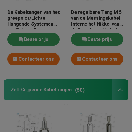
De Kabeltangen van het
De regelbare Tang M 5
greepslot/Lichte
van de Messingskabel
Hangende Systemen
Interne het Nikkel van
om Tekens Op te
de Draadgrootte het
schorten
Eindigen Kleur
Beste prijs
Beste prijs
Contacteer ons
Contacteer ons
Zelf Grijpende Kabeltangen
(58)