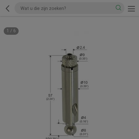
1
/
6