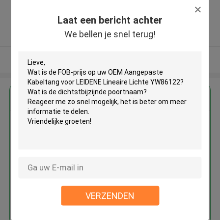
Guangdong, China ,CHINA
Laat een bericht achter
5.0
We bellen je snel terug!
Geverifieerde Leverancier
Bekijk meer
Krijg de beste prijs voor
OEM Aangepaste Kabeltang voor
LEIDENE Lineaire Lichte
YW86122
VERZENDEN
Doorgaan