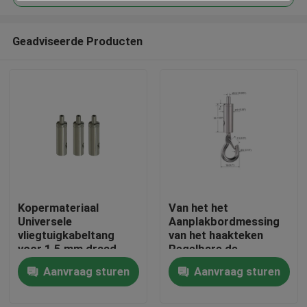
Geadviseerde Producten
Kopermateriaal
Van het het
Huis
Universele
Aanplakbordmessing
vliegtuigkabeltang
van het haakteken
voor 1,5 mm draad
Regelbare de
Producten
YW-86072
Kabeltang voor het
Aanvraag sturen
Aanvraag sturen
Hangen van Systeem
Videos