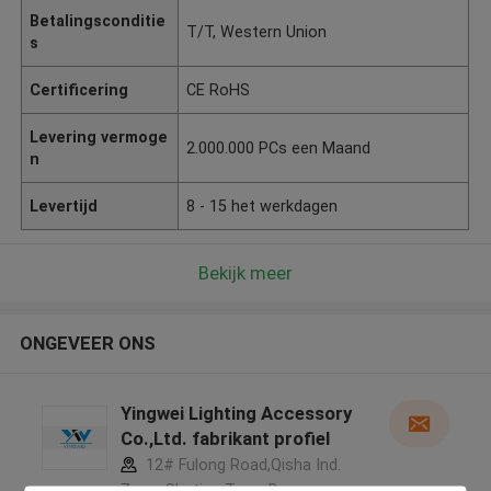
Betalingsconditie
T/T, Western Union
s
Certificering
CE RoHS
Levering vermoge
2.000.000 PCs een Maand
n
Levertijd
8 - 15 het werkdagen
Bekijk meer
ONGEVEER ONS
Yingwei Lighting Accessory
Co.,Ltd. fabrikant profiel
12# Fulong Road,Qisha Ind.
Zone, Shatian Town,Dongguan,