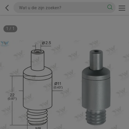
1
/
1