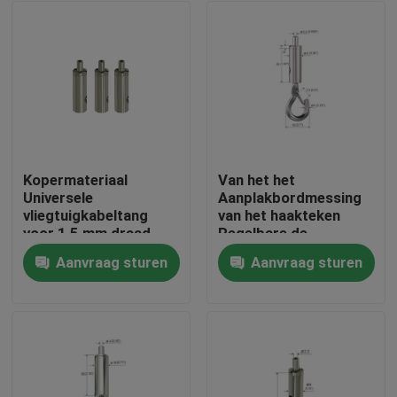
Kopermateriaal
Van het het
Universele
Aanplakbordmessing
vliegtuigkabeltang
van het haakteken
voor 1,5 mm draad
Regelbare de
YW-86072
Kabeltang voor het
Aanvraag sturen
Aanvraag sturen
Hangen van Systeem
Huis
Producten
Videos