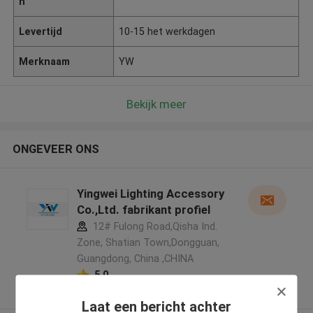
n
Levertijd
10-15 het werkdagen
Merknaam
YW
Bekijk meer
ONGEVEER ONS
Yingwei Lighting Accessory
Co.,Ltd. fabrikant profiel
12# Fulong Road,Qisha Ind.
Zone, Shatian Town,Dongguan,
Guangdong, China ,CHINA
5.0
Geverifieerde Leverancier
Laat een bericht achter