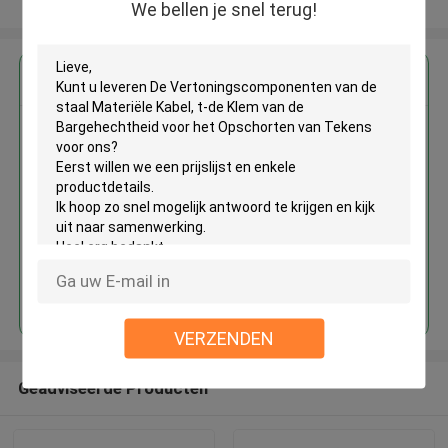
Bekijk meer
We bellen je snel terug!
Krijg de beste prijs voor
De Vertoningscomponenten van
de staal Materiële Kabel, t-de
Klem van de Bargehechtheid
voor het Opschorten van Tekens
Doorgaan
VERZENDEN
Geadviseerde Producten