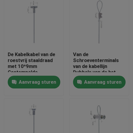
De Kabelkabel van de
Van de
roestvrij staaldraad
Schroeventerminals
met 10*9mm
van de kabellijn
Gestempelde
Dubbele van de het
Componenten
Roestvrije staaldraad
Aanvraag sturen
Aanvraag sturen
YW86024
de Kabelmontage
YW86031
Huis
Producten
Videos