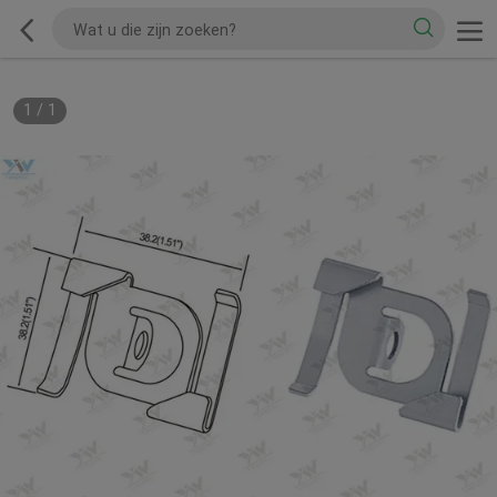
1
/
1