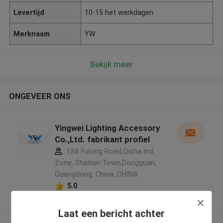
Levertijd
10-15 het werkdagen
Merknaam
YW
Bekijk meer
ONGEVEER ONS
Yingwei Lighting Accessory
Co.,Ltd. fabrikant profiel
12# Fulong Road,Qisha Ind.
Zone, Shatian Town,Dongguan,
Guangdong, China ,CHINA
5.0
Geverifieerde Leverancier
Laat een bericht achter