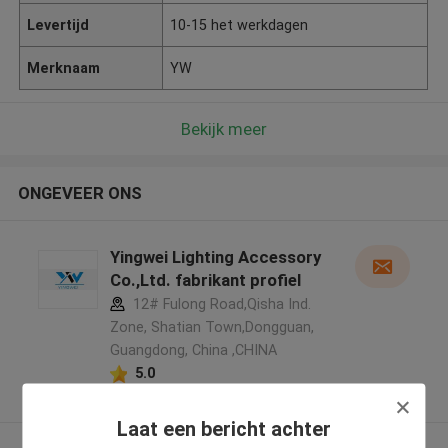
Levertijd
10-15 het werkdagen
Merknaam
YW
Bekijk meer
ONGEVEER ONS
Yingwei Lighting Accessory
Co.,Ltd. fabrikant profiel
12# Fulong Road,Qisha Ind.
Zone, Shatian Town,Dongguan,
Guangdong, China ,CHINA
5.0
Geverifieerde Leverancier
Laat een bericht achter