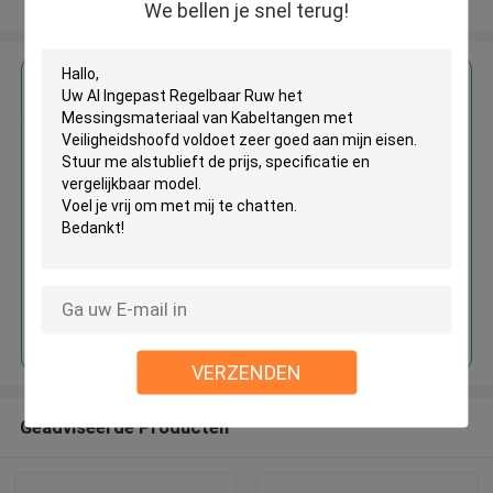
Bekijk meer
We bellen je snel terug!
Krijg de beste prijs voor
Al Ingepast Regelbaar Ruw het
Messingsmateriaal van
Kabeltangen met
Veiligheidshoofd
Doorgaan
VERZENDEN
Geadviseerde Producten