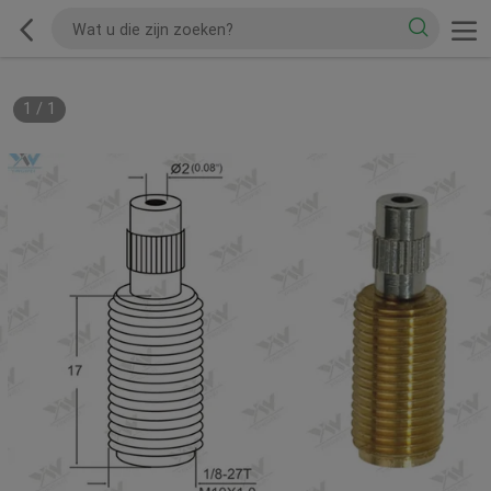
1
/
1