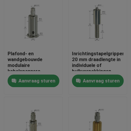
Plafond- en
Inrichtingstapelgrippers
wandgebouwde
20 mm draadlengte in
modulaire
individuele of
kabelspanners
bulkverpakkingen
Installatie met
Aanvraag sturen
Aanvraag sturen
veerhoek
Huis
Producten
Videos